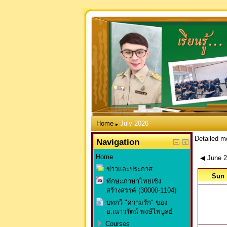
Home
July 2026
▶
Detailed m
Navigation
Home
◀
June 
ข่าวและประกาศ
Sun
ทักษะภาษาไทยเชิง
สร้างสรรค์ (30000-1104)
บทกวี "ความรัก" ของ
อ.เนาวรัตน์ พงษ์ไพบูลย์
Courses