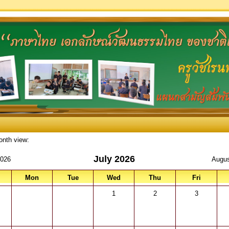
onth view:
July 2026
2026
Augus
Mon
Tue
Wed
Thu
Fri
1
2
3