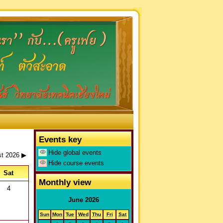
Events key
Hide global events
t 2026
▶
Hide course events
Sat
Monthly view
4
June 2026
You are not logged in. (
Log in
)
Sun
Mon
Tue
Wed
Thu
Fri
Sat