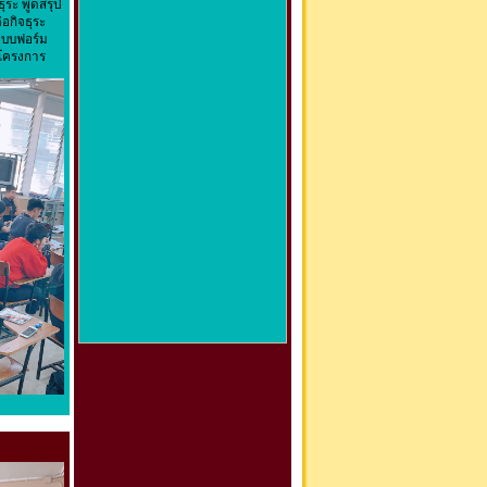
ระ พูดสรุป
อกิจธุระ
แบบฟอร์ม
นโครงการ