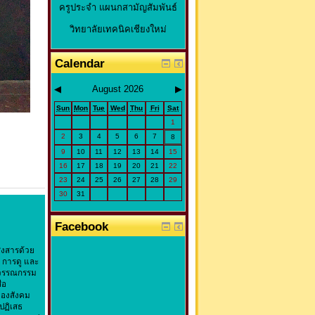
ครูประจำ แผนกสามัญสัมพันธ์
วิทยาลัยเทคนิคเชียงใหม่
Calendar
◀
August 2026
▶
Sun
Mon
Tue
Wed
Thu
Fri
Sat
1
2
3
4
5
6
7
8
9
10
11
12
13
14
15
16
17
18
19
20
21
22
23
24
25
26
27
28
29
30
31
Facebook
งสารด้วย
 การดู และ
 วรรณกรรม
่อ
ของสังคม
ปฏิเสธ